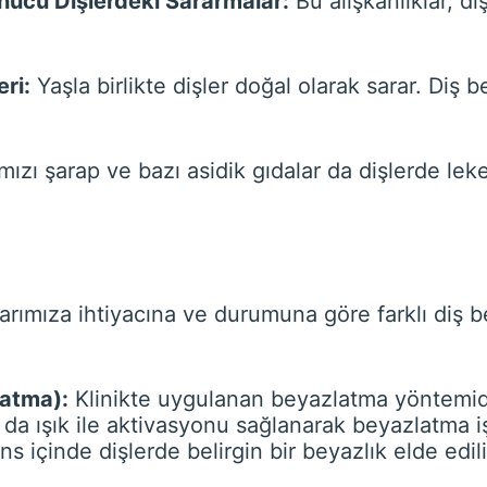
nucu Dişlerdeki Sararmalar:
Bu alışkanlıklar, d
ri:
Yaşla birlikte dişler doğal olarak sarar. Diş 
mızı şarap ve bazı asidik gıdalar da dişlerde le
alarımıza ihtiyacına ve durumuna göre farklı diş
latma):
Klinikte uygulanan beyazlatma yöntemidi
 da ışık ile aktivasyonu sağlanarak beyazlatma işl
s içinde dişlerde belirgin bir beyazlık elde edili