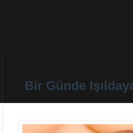
Bir Günde Işılday