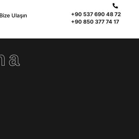
+90 537 690 48 72
Bize Ulaşın
+90 850 377 74 17
ma