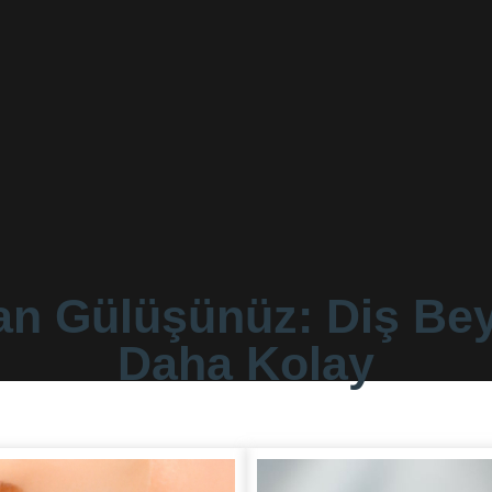
an Gülüşünüz: Diş Be
Daha Kolay