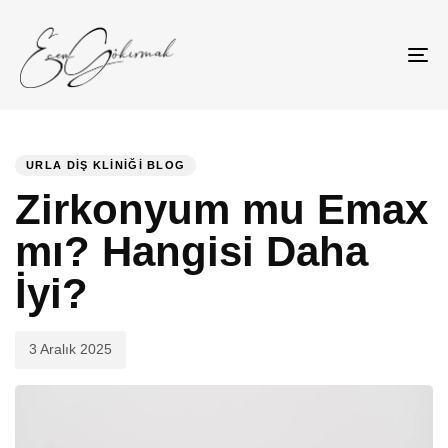
TO
NA
Published
PUBLISHED
on:
IN:
URLA DIŞ KLINIĞI BLOG
Zirkonyum mu Emax
mı? Hangisi Daha
İyi?
3 Aralık 2025